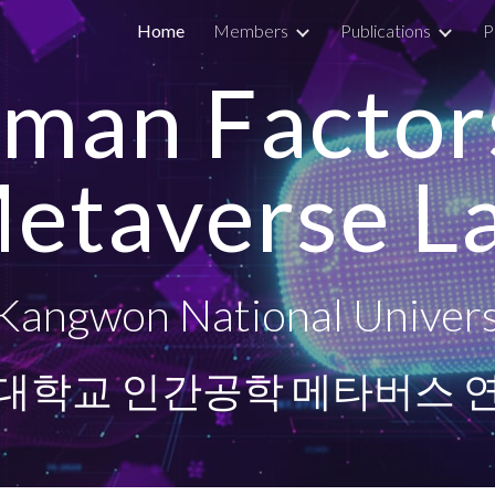
Home
Members
Publications
P
ip to main content
Skip to navigat
man Factor
etaverse L
Kangwon National Univers
대학교 인간공학 메타버스 