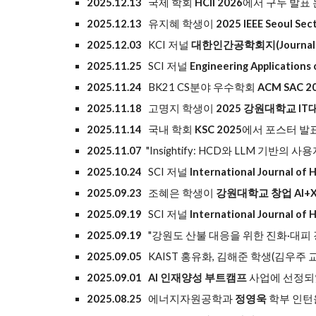
2025.12.13
국제 학회
HCII 2026
에서 구두 발표
2025.12.13
유지혜 학생이
2025 IEEE Seoul Sec
2025.12.03
KCI 저널
대한인간공학회지(Journal of t
2025.11.25
SCI 저널
Engineering Applications o
2025.11.24
BK21 CS분야 우수학회
ACM SAC 2
2025.11.18
고명지 학생이
2025 강원대학교 I
2025.11.14
국내 학회
KSC 2025
에서 포스터 발
2025.11.07
"Insightify: HCD와 LLM 기반의
2025.10.24
SCI 저널
International Journal of
2025.09.23
조혜은 학생이
강원대학교 창업 AI+X 
2025.09.19
SCI 저널
International Journal of
2025.09.19
"강원도 산불 대응을 위한 진화·대피
2025.09.05
KAIST 홍유화, 김해준 학생(김우주
2025.09.01 AI 인재양성 부트캠프
사업에 선정되었
2025.08.25
에너지자원공학과
정영욱
학부 인턴