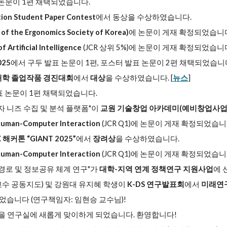
 논문이 1편 채택되었습니다.
tion Student Paper Contest
에서 동상을 수상하였습니다.
he Ergonomics Society of Korea)
에 논문이 게재 확정되었습니
f Artificial Intelligence
(JCR 상위 5%)에 논문이 게재 확정되었습니
025
에서 구두 발표 논문이 1편, 포스터 발표 논문이 2편 채택되었습니
T대학 졸업작품 경진대회
에서
대상
을 수상하였습니다. [
뉴스
]
표 논문이 1편 채택되었습니다.
 사용자 니즈 수집 및 분석 플랫폼"이
교원 기술창업 아카데미(예비창업사업
 Human-Computer Interaction
(JCR Q1)에 논문이 게재 확정되었습니
해커톤 “GIANT 2025”
에서
장려상
을 수상하였습니다.
 Human-Computer Interaction
(JCR Q1)에 논문이 게재 확정되었습니
 경로 및 정보공유 체계 연구"가
대학-지역 연계 정책연구 지원사업
에 
 교수 공동지도) 및 강원대 유지혜 학생이
K-DS 연구발표회
에서
미래연
습니다 (연구책임자: 임현승 교수님)!
을 연구실에 새롭게 맞이하게 되었습니다. 환영합니다!