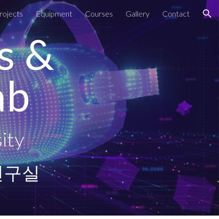
rojects
Equipment
Courses
Gallery
Contact
ion
s &
ab
ity
연구실